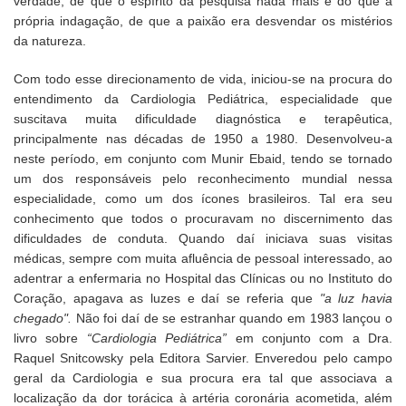
verdade, de que o espírito da pesquisa nada mais é do que a
própria indagação, de que a paixão era desvendar os mistérios
da natureza.
Com todo esse direcionamento de vida, iniciou-se na procura do
entendimento da Cardiologia Pediátrica, especialidade que
suscitava muita dificuldade diagnóstica e terapêutica,
principalmente nas décadas de 1950 a 1980. Desenvolveu-a
neste período, em conjunto com Munir Ebaid, tendo se tornado
um dos responsáveis pelo reconhecimento mundial nessa
especialidade, como um dos ícones brasileiros. Tal era seu
conhecimento que todos o procuravam no discernimento das
dificuldades de conduta. Quando daí iniciava suas visitas
médicas, sempre com muita afluência de pessoal interessado, ao
adentrar a enfermaria no Hospital das Clínicas ou no Instituto do
Coração, apagava as luzes e daí se referia que
"a luz havia
chegado".
Não foi daí de se estranhar quando em 1983 lançou o
livro sobre
“Cardiologia Pediátrica”
em conjunto com a Dra.
Raquel Snitcowsky pela Editora Sarvier. Enveredou pelo campo
geral da Cardiologia e sua procura era tal que associava a
localização da dor torácica à artéria coronária acometida, além