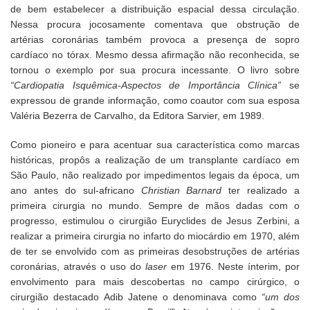
de bem estabelecer a distribuição espacial dessa circulação.
Nessa procura jocosamente comentava que obstrução de
artérias coronárias também provoca a presença de sopro
cardíaco no tórax. Mesmo dessa afirmação não reconhecida, se
tornou o exemplo por sua procura incessante. O livro sobre
“Cardiopatia Isquêmica-Aspectos de Importância Clínica”
se
expressou de grande informação, como coautor com sua esposa
Valéria Bezerra de Carvalho, da Editora Sarvier, em 1989.
Como pioneiro e para acentuar sua característica como marcas
históricas, propôs a realização de um transplante cardíaco em
São Paulo, não realizado por impedimentos legais da época, um
ano antes do sul-africano
Christian Barnard
ter realizado a
primeira cirurgia no mundo. Sempre de mãos dadas com o
progresso, estimulou o cirurgião Euryclides de Jesus Zerbini, a
realizar a primeira cirurgia no infarto do miocárdio em 1970, além
de ter se envolvido com as primeiras desobstruções de artérias
coronárias, através o uso do
laser
em 1976. Neste ínterim, por
envolvimento para mais descobertas no campo cirúrgico, o
cirurgião destacado Adib Jatene o denominava como
“um dos