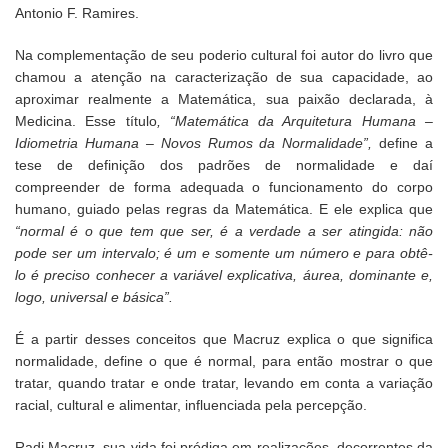
Antonio F. Ramires.
Na complementação de seu poderio cultural foi autor do livro que
chamou a atenção na caracterização de sua capacidade, ao
aproximar realmente a Matemática, sua paixão declarada, à
Medicina. Esse título
, “Matemática da Arquitetura Humana –
Idiometria Humana – Novos Rumos da Normalidade”,
define a
tese de definição dos padrões de normalidade e daí
compreender de forma adequada o funcionamento do corpo
humano, guiado pelas regras da Matemática. E ele explica que
“normal é o que tem que ser, é a verdade a ser atingida: não
pode ser um intervalo; é um e somente um número e para obtê-
lo é preciso conhecer a variável explicativa, áurea, dominante e,
logo, universal e básica”.
É a partir desses conceitos que Macruz explica o que significa
normalidade, define o que é normal, para então mostrar o que
tratar, quando tratar e onde tratar, levando em conta a variação
racial, cultural e alimentar, influenciada pela percepção.
Radi Macruz, sua vida foi pródiga em realizações, decorrentes da