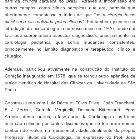
pais da cirurgia cardíaca no Brasil”.
Através a intromissão em
outros campos, como clínico perspicaz que era, permitia que
abertamente comentasse a todos de que
“se a cirurgia fosse
difícil seria ela realizada pelos clínicos”.
Foi também pioneiro na
introdução da ecocardiografia no nosso meio em 1970, tendo daí
facilitado sobremaneira aspectos diagnósticos, principalmente na
cardiologia pediátrica que sofria mudanças consistentes,
principalmente no âmbito diagnóstico e terapêutico, clínico e
cirúrgico.
Ademais, participou ativamente na construção do Instituto do
Coração inaugurado em 1978, que se tornou outro apêndice de
realce científico do Hospital das Clínicas da Universidade de São
Paulo.
Construiu junto com Luiz Décourt, Fúlvio Pillegi, João Tranchesi,
E J Zerbini, Geraldo Verginelli, Delmond Bittencourt, Egas
Armelin, dentre outros, a fase áurea da Cardiologia e os frutos
hoje são colhidos por tantos discípulos que se tornaram nomes
também de realce, na representatividade atualmente do próprio
Professor Titular da Cardiologia, na expressão do Prof. José