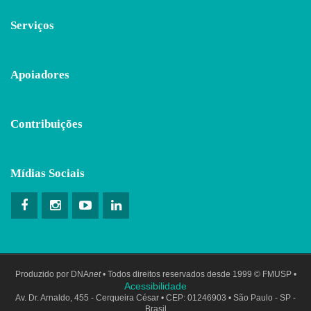
Serviços
Apoiadores
Contribuições
Mídias Sociais
Produzido por
DNA
net
• Todos direitos reservados desde 1999 © FMUSP •
Acessibilidade
Av. Dr. Arnaldo, 455 - Cerqueira César • CEP: 01246903 • São Paulo - SP -
Brasil